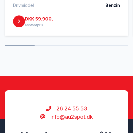
Navigation
Drivmiddel
Benzin
DKK 59.900,-
Stofsæder
Kontantpris
Sædevarme
USB tilslutning
26 24 55 53
info@au2spot.dk