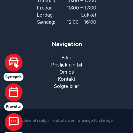
Torsdag:
10:00 – 17:00
Fredag:
10:00 – 17:00
Lørdag:
Lukket
Søndag:
12:00 – 16:00
Navigation
Biler
Hej 🖐 Vil du vide,
Pristjek din bil
hvad din bil er værd?
Om os
15:14
-
Au2Spot
Byttepris
Kontakt
Solgte biler
DK
I samarbejde med
Prøvetur
Vi er specialiseret i salg af kvalitetsbiler fra mange forskellige
bilmærker.