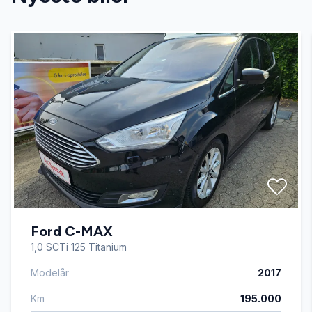
El-ruder
El-spejle med varme
Fartpilot
Fjernbetjent centrallås
Højdejusterbare forsæder
Ford C-MAX
LED kørelys
1,0 SCTi 125 Titanium
Modelår
2017
Læderrat
Km
195.000