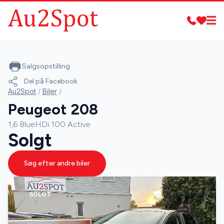
Salgsopstilling
Del på Facebook
Au2Spot
/
Biler
/
Peugeot 208
1,6 BlueHDi 100 Active
Solgt
Søg efter andre biler
SOLGT