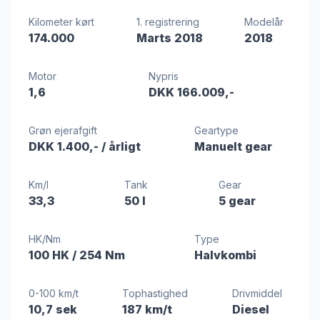
Kilometer kørt
1. registrering
Modelår
174.000
Marts 2018
2018
Motor
Nypris
1,6
DKK 166.009,-
Grøn ejerafgift
Geartype
DKK 1.400,-
/ årligt
Manuelt gear
Km/l
Tank
Gear
33,3
50 l
5 gear
HK/Nm
Type
100 HK
/ 254 Nm
Halvkombi
0-100 km/t
Tophastighed
Drivmiddel
10,7 sek
187 km/t
Diesel